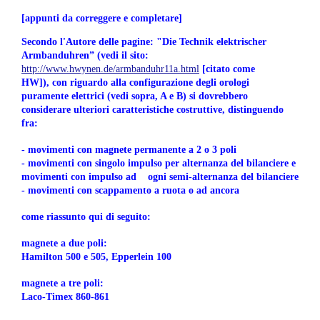
[appunti da correggere e completare]
Secondo l'Autore delle pagine: "Die Technik elektrischer
Armbanduhren”
(vedi il sito:
http://www.hwynen.de/armbanduhr11a.html
[citato come
HW]),
con riguardo alla configurazione degli orologi
puramente elettrici (vedi sopra, A e B) si dovrebbero
considerare ulteriori caratteristiche costruttive, distinguendo
fra:
- movimenti con magnete permanente a 2 o 3 poli
- movimenti con singolo impulso per alternanza del bilanciere e
movimenti con impulso ad ogni s
emi-alternanza del bilanciere
- movimenti con scappamento a ruota o ad ancora
come riassunto qui di seguito:
magnete a due poli:
Hamilton 500 e 505, Epperlein 100
magnete a tre poli:
Laco-Timex 860-861