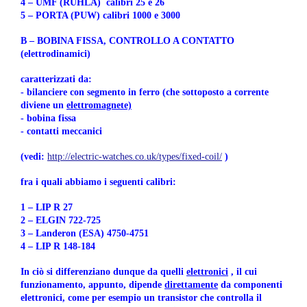
4 – UMF (RUHLA) calibri 25 e 26
5 – PORTA (PUW) calibri 1000 e 3000
B – BOBINA FISSA, CONTROLLO A CONTATTO
(elettrodinamici)
caratterizzati da:
- bilanciere con segmento in ferro (che sottoposto a corrente
diviene un
elettromagnete)
- bobina fissa
- contatti meccanici
(vedi:
http://electric-watches.co.uk/types/fixed-coil/
)
fra i quali abbiamo i seguenti calibri:
1 – LIP R 27
2 – ELGIN 722-725
3 – Landeron (ESA) 4750-4751
4 – LIP R 148-184
In ciò si differenziano dunque da quelli
elettronici
, il cui
funzionamento, appunto, dipende
direttamente
da componenti
elettronici, come per esempio un transistor che controlla il