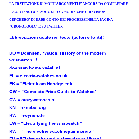
LA TRATTAZIONE DI MOLTI ARGOMENTI E' ANCORA DA COMPLETARE
IL CONTENUTO E' SOGGETTO A MODIFICHE O REVISIONI
CERCHERO' DI DARE CONTO DEI PROGRESSI NELLA PAGINA
"CRONOLOGIA" E SU TWITTER
abbreviazioni usate nel testo (autori e fonti):
DO = Doensen, “Watch. History of the modern
wristwatch” /
doensen.home.xs4all.nl
EL = electric-watches.co.uk
EK = “Elektrik am Handgelenk”
GW = “Complete Price Guide to Watches”
CW = crazywatches.pl
KN = hknebel.org
HW = hwynen.de
EW = “Electrifying the wristwatch”
RW = "The electric watch repair manual"