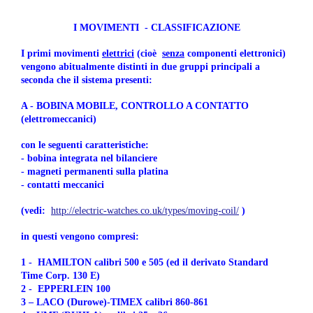
I MOVIMENTI - CLASSIFICAZIONE
I primi movimenti
elettrici
(cioè
senza
componenti elettronici)
vengono abitualmente distinti in due gruppi principali a
seconda che il sistema presenti:
A - BOBINA MOBILE, CONTROLLO A CONTATTO
(elettromeccanici)
con le seguenti caratteristiche:
- bobina integrata nel bilanciere
- magneti permanenti sulla platina
- contatti meccanici
(vedi:
http://electric-watches.co.uk/types/moving-coil/
)
in questi vengono compresi:
1 - HAMILTON calibri 500 e 505 (ed il derivato Standard
Time Corp. 130 E)
2 - EPPERLEIN 100
3 – LACO (Durowe)-TIMEX calibri 860-861