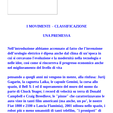
I MOVIMENTI - CLASSIFICAZIONE
UNA PREMESSA
Nell’introduzione abbiamo accennato al fatto che l’invenzione
dell’orologio elettrico è dipesa anche dal clima di un’epoca in
cui si cercavano l'evoluzione e la modernità nella tecnologia e
nelle idee, così come si rincorreva il progresso economico anche
nel miglioramento del livello di vita
pensando a quegli anni mi vengono in mente, alla rinfusa: Jurij
Gagarin, la cagnetta Laika, le capsule Gemini, la corsa allo
spazio, il Bell X-1 ed il superamento del muro del suono da
parte di Chuck Yeager, i record di velocità su terra di Donald
Campbell e Craig Breedlove, le "pinne" che caratterizzavano le
auto viste in tanti film americani (ma anche, un po’, le nostre
Fiat 1800 e 2100 o Lancia Flaminia), 2001 odissea nello spazio, i
robot più o meno umanoidi di tanti telefilm, "i pronipoti" di