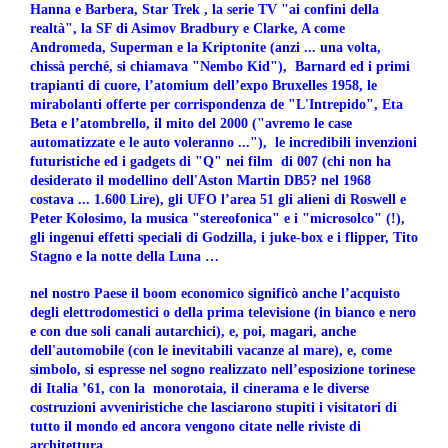
Hanna e Barbera, Star Trek , la serie TV "ai confini della
realtà", la SF di Asimov Bradbury e Clarke, A come
Andromeda, Superman e la Kriptonite (anzi ... una volta,
chissà perché, si chiamava "Nembo Kid"), Barnard ed i primi
trapianti di cuore, l’atomium dell’expo Bruxelles 1958, le
mirabolanti offerte per corrispondenza de "L'Intrepido", Eta
Beta e l’atombrello, il mito del 2000 ("avremo le case
automatizzate e le auto voleranno ..."), le incredibili invenzioni
futuristiche ed i gadgets di "Q" nei film di 007 (chi non ha
desiderato il modellino dell'Aston Martin DB5? nel 1968
costava ... 1.600 Lire), gli UFO l’area 51 gli alieni di Roswell e
Peter Kolosimo, la musica "stereofonica" e i "microsolco" (!),
gli ingenui effetti speciali di Godzilla, i juke-box e i flipper, Tito
Stagno e la notte della Luna …
nel nostro Paese il boom economico significò anche l’acquisto
degli elettrodomestici o della prima televisione (in bianco e nero
e con due soli canali autarchici), e, poi, magari, anche
dell'automobile (con le inevitabili vacanze al mare), e, come
simbolo, si espresse nel sogno realizzato nell’esposizione torinese
di Italia ’61, con la monorotaia, il cinerama e le diverse
costruzioni avveniristiche che lasciarono stupiti i visitatori
di
tutto il mondo
ed ancora vengono citate nelle riviste di
architettura