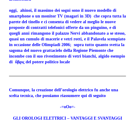
oggi, ahinoi, il massimo dei sogni sono il nuovo modello di
smartphone o un monitor TV (magari in 3D) che copra tutta la
parete del tinello e ci consenta di vedere al meglio le nuove
proposte di contratti telefonici offerte da un pinguino, e di
quegli anni rimangono il palazzo Nervi abbandonato a se stesso,
quasi un cumulo di macerie e vetri rotti, e il Palavela scempiato
in occasione delle Olimpiadi 2006; sopra tutto quanto svetta la
sagoma del nuovo grattacielo della Regione Piemonte che
incombe con il suo rivestimento di vetri bianchi, algido esempio
di
ὕ
β
ϱ
ις del potere politico locale
Comunque, la creazione dell’orologio elettrico fu anche una
scelta tecnica, che possiamo riassumere qui di seguito
-=oOo=-
GLI OROLOGI ELETTRICI – VANTAGGI E SVANTAGGI