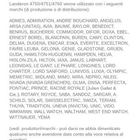
Landeron 4750/4751/4760 venne utilizzato con i seguenti
marchi (di produzione o di distribuzione):
ADMES, ADMIRATION, ANDRE’ BOUCHARD, ANGELUS,
ARSA (UNITAS), AVIA, BAUME, BAYLOR, BENEDICT,
BENRUS, BUCHERER, COMMODOR, DIFOR, DOXA, EBEL,
ERNEST BOREL, BLANCPAIN, BUREN, CAMY, CLINTON,
DELMA, DUGENA, ENICAR, ESKA, EVERITE, EXCELTRON,
FAVRE LEUBA, GELONA, GENIE, GLADSTONE, GRUEN,
GUDA, HAMILTON-HUGUENIN, HAMPDEN, HELVA,
HISLON-ZILA, HILTON, IAXA, JANUS, LABHART,
LEONIDAS, LE GANT, LE PHARE, LONGINES, LORD
CHARTER, LORD SANFORD, LUNIVOS, LUXIA, OLYMPIC,
MEMETRIC, MIDLAND, MIMO, MIRA, NEPRO, NILEG,
NIVADA (NIVADA GRENCHEN), OLMA, ONSA, PERFECTA,
PONTIAC, PRINCE, RACINE ROYALE (Julien Gallet &
),
Cie.
ROTARY, ROYCE, SABA, SANDOZ, SARCAR, A.
SCHILD, SOLAR, SWISSELECTRIC, SWIZA, TERIAM,
THUYA, TRADITION, UNEVA (INVICTA), UNIC, VIDO,
WAKMANN, WALL WATCH, WALTHAM, WEST END WATCH,
WITTNAUER, YEMA
(vedi: produttori/marchi - può darsi ne abbia dimenticato
qualcuno anche avendone dato conto alla voce relativa al
marchio)