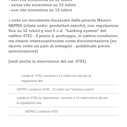
- senza vite eccentrica su 13 rubini
- con vite eccentrica su 13 rubini
visto un movimento incassato dalla piccola Maison
à
NEPRO (citata sotto: produttori-marchi), con regolazione
fine su 12 rubini
e
con il c.d. ”hacking system” del
calibro 4751 - il pezzo è, purtroppo, in cattive condizioni,
ma rimane interessantissimo come documentazione (ne
riporto sotto un paio di immagini - pubblicate previa
autorizzazione)
(vedi anche la descrizione del cal. 4751)
Landeron 4750, versione a 12 rubini con vite per la
regolazione fine
NEPRO Landeron 4750 - 12 rubini con "hacking system"
Landeron 4750 (in riparazione), versione a 13 rubini senza vite per
la regolazione fine
NEPRO Landeron 4750