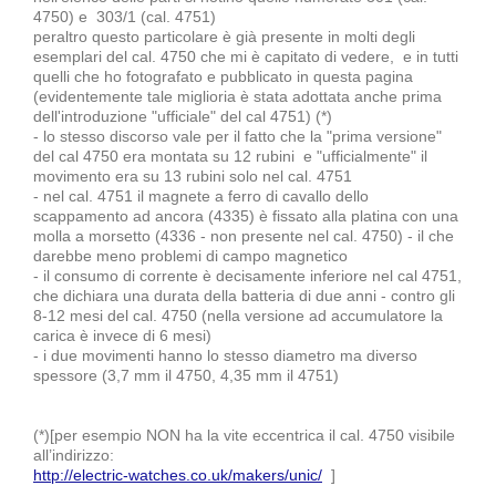
4750) e 303/1 (cal. 4751)
peraltro questo particolare è già presente in molti degli
esemplari del cal. 4750 che mi è capitato di vedere, e in tutti
quelli che ho fotografato e pubblicato in questa pagina
(evidentemente tale miglioria è stata adottata anche prima
dell'introduzione "ufficiale" del cal 4751) (*)
- lo stesso discorso vale per il fatto che la "prima versione"
del cal 4750 era montata su 12 rubini e "ufficialmente" il
movimento era su 13 rubini solo nel cal. 4751
- nel cal. 4751 il magnete a ferro di cavallo dello
scappamento ad ancora (4335) è fissato alla platina con una
molla a morsetto (4336 - non presente nel cal. 4750) - il che
darebbe meno problemi di campo magnetico
- il consumo di corrente è decisamente inferiore nel cal 4751,
che dichiara una durata della batteria di due anni - contro gli
8-12 mesi del cal. 4750 (nella versione ad accumulatore
la
carica
è invece di 6 mesi)
- i due movimenti hanno lo stesso diametro ma diverso
spessore (3,7 mm il 4750, 4,35 mm il 4751)
(*)[per esempio NON ha la vite eccentrica il cal. 4750 visibile
all’indirizzo:
http://electric-watches.co.uk/makers/unic/
]