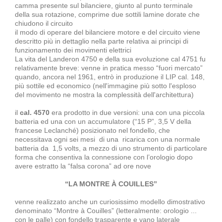
camma presente sul bilanciere, giunto al punto terminale
della sua rotazione, comprime due sottili lamine dorate che
chiudono il circuito
il modo di operare del bilanciere motore e del circuito viene
descritto più in dettaglio nella parte relativa ai principi di
funzionamento dei movimenti elettrici
La vita del Landeron 4750 e della sua evoluzione cal 4751 fu
relativamente breve: venne in pratica messo “fuori mercato”
quando, ancora nel 1961, entrò in produzione il LIP cal. 148,
più sottile ed economico (nell'immagine più sotto l'esploso
del movimento ne mostra la complessità dell'architettura)
il
cal. 4570
era prodotto in due versioni: una con una piccola
batteria ed una con un accumulatore (“15 P”, 3,5 V della
francese Leclanché) posizionato nel fondello, che
necessitava ogni sei mesi di una ricarica con una normale
batteria da 1,5 volts, a mezzo di uno strumento di particolare
forma che consentiva la connessione con l’orologio dopo
avere estratto la “falsa corona” ad ore nove
“LA MONTRE À COUILLES”
venne realizzato anche un curiosissimo modello dimostrativo
denominato “Montre à Couilles” (letteralmente: orologio ...
con le palle) con fondello trasparente e vano laterale