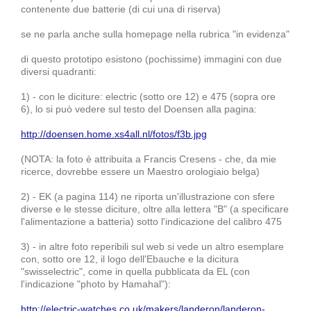
contenente due batterie (di cui una di riserva)
se ne parla anche sulla homepage nella rubrica "in evidenza"
di questo prototipo esistono (pochissime) immagini con due
diversi quadranti:
1) - con le diciture: electric (sotto ore 12) e 475 (sopra ore
6),
lo si può vedere sul testo del Doensen alla pagina:
http://doensen.home.xs4all.nl/fotos/f3b.jpg
(NOTA: la foto è attribuita a Francis Cresens - che, da mie
ricerce, dovrebbe essere un Maestro orologiaio belga)
2) - EK (a pagina 114) ne riporta un'illustrazione con sfere
diverse e le stesse diciture, oltre alla lettera "B" (a specificare
l'alimentazione a batteria) sotto l'indicazione del calibro 475
3) - in altre foto reperibili sul web si vede un altro esemplare
con, sotto ore 12, il logo dell'Ebauche e la dicitura
"swisselectric", come in quella pubblicata da EL (con
l'indicazione "photo by Hamahal"):
http://electric-watches.co.uk/makers/landeron/landeron-