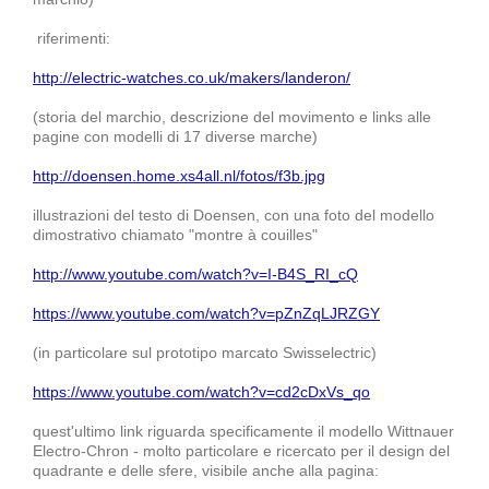
riferimenti:
http://electric-watches.co.uk/makers/landeron/
(storia del marchio, descrizione del movimento e links alle
pagine con modelli di 17 diverse marche)
http://doensen.home.xs4all.nl/fotos/f3b.jpg
illustrazioni del testo di Doensen, con una foto del modello
dimostrativo chiamato "montre à couilles"
http://www.youtube.com/watch?v=I-B4S_RI_cQ
https://www.youtube.com/watch?v=pZnZqLJRZGY
(in particolare sul prototipo marcato Swisselectric)
https://www.youtube.com/watch?v=cd2cDxVs_qo
quest'ultimo link riguarda specificamente il modello Wittnauer
Electro-Chron - molto particolare e ricercato per il design del
quadrante e delle sfere, visibile anche alla pagina: