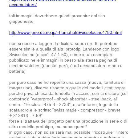
accumulators/
tali immagini dovrebbero quindi provenire dal sito
giapponese:
http://www.juno.dti.ne.jp/~hamahal/Swisselectric4750.html
non si riesce a leggere la dicitura sopra ore 6, potrebbe
essere simile a quella di altri prototipi Landeron con logo
Swisselectric (e cioè: 47-1 50), come in un esemplare
pubblicato nelle immagini in basso alla stessa pagina di
electric watches (questo, però, è ad accumulatore e non a
batteria)
per puro caso ne ho reperito una cassa (nuova, fornitura di
magazzino), diversa rispetto a quelle dei modelli citati sopra
perchè priva chiusa da fondello in acciaio, con la diciture (sul
contorno): "waterproof - shock absorber - steel back, al
centro: "Electric - 475 B - 2738", e, all'interno, logo dello
scafandro e le scritte: "swiss made - compressor - brevet
+
313813 - 7-59"
forse si trattava del progetto per una produzione in serie o di
altro modello prototipo, ma subacqueo?
in ogni caso,
non so se sarà mai possibile "ricostruire" l'intero
orologio: si dovrebbe fortunosamente reperire quadrante e