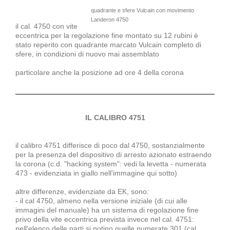
quadrante e sfere Vulcain con movimento
Landeron 4750
il cal. 4750 con vite
eccentrica per la regolazione fine montato su 12 rubini è
stato reperito con quadrante marcato Vulcain completo di
sfere, in condizioni di nuovo mai assemblato
particolare anche la posizione ad ore 4 della corona
IL CALIBRO 4751
il calibro 4751 differisce di poco dal 4750, sostanzialmente
per la presenza del dispositivo di arresto azionato estraendo
la corona (c.d. "hacking system": vedi la levetta - numerata
473 - evidenziata in giallo nell'immagine qui sotto)
altre differenze, evidenziate da EK, sono:
- il cal 4750, almeno nella versione iniziale (di cui alle
immagini del manuale) ha un sistema di regolazione fine
privo della vite eccentrica prevista invece nel cal. 4751:
nell'elenco delle parti si notino quelle numerate 301 (cal.