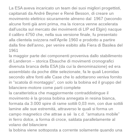
La ESA aveva incaricato un team dei suoi migliori progettisti,
capitanati da André Beyner e René Besson, di creare un
movimento elettrico sicuramente almeno dal 1967 (secondo
alcune fonti già anni prima, ma la ricerca venne accelerata
dall’uscita sul mercato dei movimenti di LIP ed Elgin) nacque
il calibro 4750 che, nella sua versione finale, fu presentato
alla clientela svizzera nell’Aprile 1960 e prodotto a partire
dalla fine dell’anno, per venire esibito alla Fiera di Basilea del
1961
la maggior parte dei componenti proveniva dallo stabilimento
di Landeron – storica Ebauche di movimenti cronografici
divenuta branca della ESA (da cui la denominazione) ed era
assemblato da poche ditte selezionate, fa le quali Leonidas
secondo altre fonti alle Case che lo adottarono veniva fornito
in “scatola di montaggio”, con solo la bobina ed il gruppo del
bilanciere-motore come parti complete
la caratteristica che maggiormente contraddistingue il
movimento è la grossa bobina annegata in resina bianca,
formata da 3.000 spire di rame sottili 0,03 mm, con due sottili
lamine alle sue estremità, attraverso le quali si forma un
campo magnetico che attrae a sé la c.d. “armatura mobile”
in ferro dolce, a forma di croce, saldata parallelamente al
volano del bilanciere
la bobina viene sottoposta a corrente solamente quando una