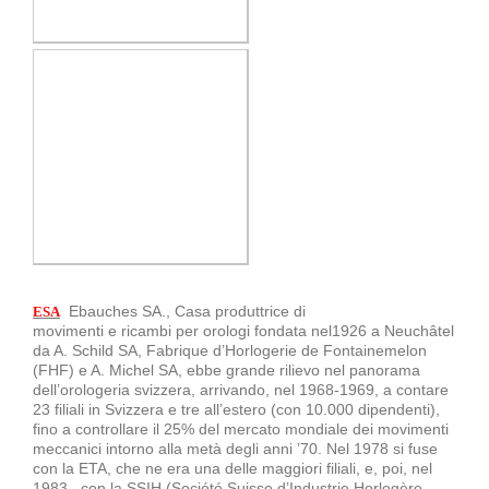
Ebauches SA., Casa produttrice di
ESA
movimenti e ricambi per orologi fondata nel1926 a Neuchâtel
da A. Schild SA, Fabrique d’Horlogerie de Fontainemelon
(FHF) e A. Michel SA, ebbe grande rilievo nel panorama
dell’orologeria svizzera, arrivando, nel 1968-1969, a contare
23 filiali in Svizzera e tre all’estero (con 10.000 dipendenti),
fino a controllare il 25% del mercato mondiale dei movimenti
meccanici intorno alla metà degli anni ’70. Nel 1978 si fuse
con la ETA, che ne era una delle maggiori filiali, e, poi, nel
1983, con la SSIH (Société Suisse d’Industrie Horlogère -