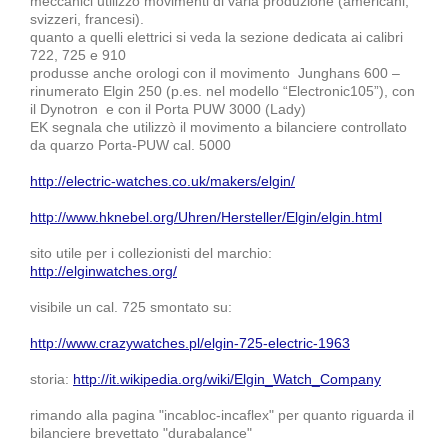
meccanici utilizzò movimenti di varia produzione (americani,
svizzeri, francesi).
quanto a quelli elettrici si veda la sezione dedicata ai calibri
722, 725 e 910
produsse anche orologi con il movimento Junghans 600 –
rinumerato Elgin 250 (p.es. nel modello “Electronic105”), con
il Dynotron e con il Porta PUW 3000 (Lady)
EK segnala che utilizzò il movimento a bilanciere controllato
da quarzo Porta-PUW cal. 5000
http://electric-watches.co.uk/makers/elgin/
http://www.hknebel.org/Uhren/Hersteller/Elgin/elgin.html
sito utile per i collezionisti del marchio:
http://elginwatches.org/
visibile un cal. 725 smontato su:
http://www.crazywatches.pl/elgin-725-electric-1963
storia:
http://it.wikipedia.org/wiki/Elgin_Watch_Company
rimando alla pagina "incabloc-incaflex" per quanto riguarda il
bilanciere brevettato "durabalance"