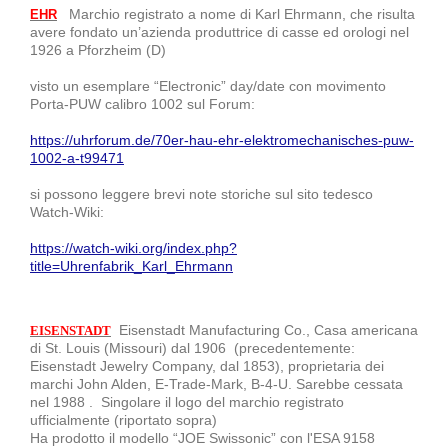
Marchio registrato a nome di Karl Ehrmann, che risulta
EHR
avere fondato un’azienda produttrice di casse ed orologi nel
1926 a Pforzheim (D)
visto un esemplare “Electronic” day/date con movimento
Porta-PUW calibro 1002 sul Forum:
https://uhrforum.de/70er-hau-ehr-elektromechanisches-puw-
1002-a-t99471
si possono leggere brevi note storiche sul sito tedesco
Watch-Wiki:
https://watch-wiki.org/index.php?
title=Uhrenfabrik_Karl_Ehrmann
Eisenstadt Manufacturing Co., Casa americana
EISENSTADT
di St. Louis (Missouri) dal 1906 (precedentemente:
Eisenstadt Jewelry Company, dal 1853), proprietaria dei
marchi John Alden, E-Trade-Mark, B-4-U. Sarebbe cessata
nel 1988 . Singolare il logo del marchio registrato
ufficialmente (riportato sopra)
Ha prodotto il modello “JOE Swissonic” con l'ESA 9158