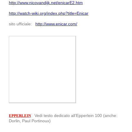
http://www.nicovandijk.net/enicarE2.htm
http://watch-wiki.org/index.php?title=Enicar
sito ufficiale:
http://www.enicar.com/
Vedi testo dedicato all’Epperlein 100 (anche:
EPPERLEIN
Dorlin, Paul Portinoux)