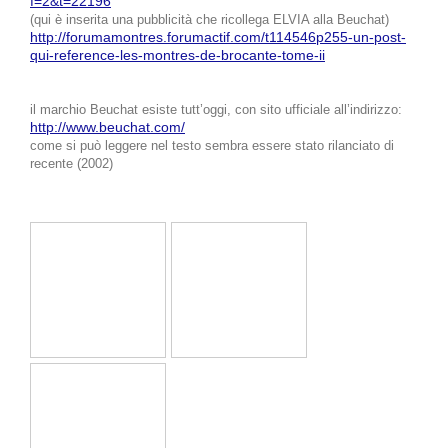
f=2&t=22196
(qui è inserita una pubblicità che ricollega ELVIA alla Beuchat)
http://forumamontres.forumactif.com/t114546p255-un-post-
qui-reference-les-montres-de-brocante-tome-ii
il marchio Beuchat esiste tutt’oggi, con sito ufficiale all’indirizzo:
http://www.beuchat.com/
come si può leggere nel testo sembra essere stato rilanciato di
recente (2002)