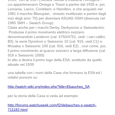
cui appartenevano Omega e Tissot a partire dal 1930 e, poi,
Lemania, Lanco, Cortébert, e Hamilton, e che acquistò nel
1981 il marchio Blancpain, rimasto inutilizzato a partire dagli
inizi degli anni ‘70) per diventare ASUAG-SSIH (divenuta nel
1985 SMH – Swatch Group).
Citata anche per i marchi Derby, Derbysonic e Swisselectric.
Produsse il primo movimento elettrico svizzero
denominandolo Landeron (cal. 4750/4751, vedi: i vari calibri,
B3), la serie Dynotron o Swissonic 10 (cal. 915, vedi C1) e
Mosaba o Swissonic 100 (cal. 916, vedi E2) , così come, poi,
il primo movimento al quarzo svizzero a larga diffusione (cal.
918 o Swissonic 1000)
In alto a destra il primo logo della ESA, sostituito da quello
attuale nel 1939
una tabella con i nomi della Case che formano la ESA ed i
relativi punzoni su:
http://watch-wiki.org/index.php?title=Ebauches_SA
per la storia della Casa si veda ad esempio:
http://forums.watchuseek.com/f2/debauches-s-swatch-
711182.html