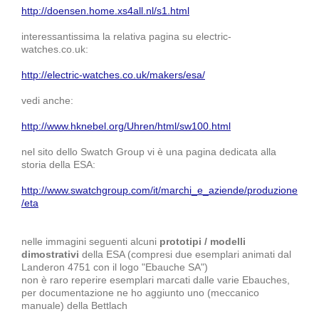
http://doensen.home.xs4all.nl/s1.html
interessantissima la relativa pagina su electric-
watches.co.uk:
http://electric-watches.co.uk/makers/esa/
vedi anche:
http://www.hknebel.org/Uhren/html/sw100.html
nel sito dello Swatch Group vi è una pagina dedicata alla
storia della ESA:
http://www.swatchgroup.com/it/marchi_e_aziende/produzione
/eta
nelle immagini seguenti alcuni
prototipi / modelli
dimostrativi
della ESA (compresi due esemplari animati dal
Landeron 4751 con il logo "Ebauche SA")
non è raro reperire esemplari marcati dalle varie Ebauches,
per documentazione ne ho aggiunto uno (meccanico
manuale) della Bettlach