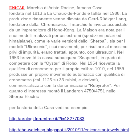
Marchio di Ariste Racine, famosa Casa
ENICAR
fondata nel 1913 a La Chaux-de-Fonds e fallita nel 1988. La
produzione rimanente venne rilevata da Gerd-Rüdiger Lang,
fondatore della Chronoswiss. Il marchio fu invece acquistato
da un imprenditore di Hong-Kong. La Maison era nota per i
suoi modelli realizzati per usi estremi (spedizioni polari ed
himalaiane), come le varie versioni dello “Sherpa” , sia per i
modelli “Ultrasonic”, i cui movimenti, per risultare al massimo
privi di impurità, erano trattati, appunto, con ultrasuoni. Nel
1953 brevettò la cassa subacquea “Seapearl”, in grado di
competere con la “Oyster” di Rolex. Nel 1954 ricevette la
qualifica di cronometro per il proprio calibro 1010, nel 1959
produsse un proprio movimento automatico con qualifica di
cronometro (cal. 1125 su 33 rubini, e derivati),
commercializzato con la denominazione “Rubyrotor”. Per
quanto ci interessa montò il Landeron 4750/4751 nello
Sherpa Electric
per la storia della Casa vedi ad esempio:
http://orologi.forumfree.it/?t=18277033
http://the-watching.blogspot.it/2010/11/enicar-star-jewels.html