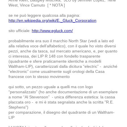
West, Vince Camuto [ * NOTA ]
se ne può leggere qualcosa alla pagina:
http://en.wikipedia.org/wiki/E._Gluck_Corporation
sito ufficiale:
http://www.egluck.com/
probabilmente era suo il marchio North Star (vedi a lato ed
alla relativa voce dell’alfabetico), con il quale ho visto diversi
pezzi, anche da tasca, sul mercato americano, e, per quanto
ci interessa, dei LIP R 148 con fondello trasparente
(quadrante e sfere praticamente identiche a modelli
Waltham-LIP), caratterizzati dalla dicitura “electric” - anziché
“electronic” come usualmente sugli orologi della Casa
francese con lo stesso movimento
qui sotto, un pezzo uguale a quelli ma con logo
“personalizzato” (ho anche documentazione di un esemplare
a nome “Al Stevenson” - unica differenza estetica: la cassa
placcata oro - e mi è stata segnalata anche la scritta "R.E.
Stephens")
per comparazione, il disegno del quadrante di un Waltham-
LIP