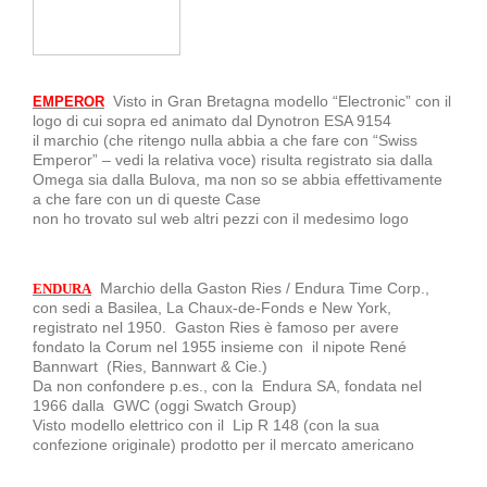
Visto in Gran Bretagna modello “Electronic” con il
EMPEROR
logo di cui sopra ed animato dal Dynotron ESA 9154
il marchio (che ritengo nulla abbia a che fare con “Swiss
Emperor” – vedi la relativa voce) risulta registrato sia dalla
Omega sia dalla Bulova, ma non so se abbia effettivamente
a che fare con un di queste Case
non ho trovato sul web altri pezzi con il medesimo logo
Marchio della Gaston Ries / Endura Time Corp.,
ENDURA
con sedi a Basilea, La Chaux-de-Fonds e New York,
registrato nel 1950. Gaston Ries è famoso per avere
fondato la Corum nel 1955 insieme con il nipote René
Bannwart (Ries, Bannwart & Cie.)
Da non confondere p.es., con la Endura SA, fondata nel
1966 dalla GWC (oggi Swatch Group)
Visto modello elettrico con il Lip R 148 (con la sua
confezione originale) prodotto per il mercato americano