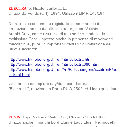
p. Nicolet-Juillerat, La
ELECTRA
Chaux-de-Fonds (CH), 1894. Utilizzò il LIP R 148/184
Nota: lo stesso nome fu registrato come marchio di
produzione anche da altri costruttori, p.es. Vulcain e F.-
Arnold Droz, come distintivo di una serie o modello da
moltissime Case - spesso anche in presenza di movimenti
meccanici e, pure, in improbabili tentativi di imitazione del
Bulova Accutron:
http://www.hknebel.org/Uhren/html/electra.html
http://www.hknebel.org/Uhren/html/electra360.html
http://www.hknebel.org/Uhren/Art/Falschungen/AccutronF/ac
cutronf.html
visto anche esemplare day/date con dicitura
"Electronic", movimento Porta-PUW 2502 ed il logo qui a lato
Elgin National Watch Co., Chicago 1864-1968.
ELGIN
Utilizzò anche i marchi Lord Elgin e Lady Elgin. Nei modelli