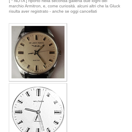
[ * NOTA ] riporto nella seconda galleria due loghi del
marchio Armitron, e, come curiosità. alcuni altri che la Gluck
risulta aver registrato - anche se oggi cancellati