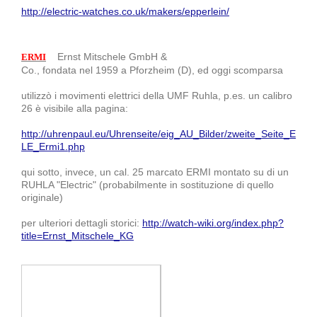
http://electric-watches.co.uk/makers/epperlein/
Ernst Mitschele GmbH &
ERMI
Co., fondata nel 1959 a Pforzheim (D), ed oggi scomparsa
utilizzò i movimenti elettrici della UMF Ruhla, p.es. un calibro
26 è visibile alla pagina:
http://uhrenpaul.eu/Uhrenseite/eig_AU_Bilder/zweite_Seite_E
LE_Ermi1.php
qui sotto, invece, un cal. 25 marcato ERMI montato su di un
RUHLA "Electric" (probabilmente in sostituzione di quello
originale)
per ulteriori dettagli storici:
http://watch-wiki.org/index.php?
title=Ernst_Mitschele_KG