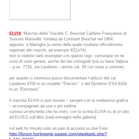
ELVIA
Marchio della” Société C. Beuchat Calibres Françaises et
Suisses Marseille” fondata da Constant Beuchat nel 1904,
appunto, a Marsiglia (a nome della quale risultano ufficialmente
registrati altri marchi, ad esempio KELVIA)
non si vedono tanti esemplari con questo logo, comunque ve ne
sono di vario genere, anche dei bei cronografi (sia su base Valjoux
– p.es. 7734, sia Landeron – anche cal. 39 con ruota a colonne)
per quanto ci interessa posso documentare l’utilizzo del cal.
Landeron 4750 in un modello "Electric"
e del
Dynotron ESA 9154
in un
“Electronic”
il marchio ELVIA si può trovare – sempre con la medesima grafica
– accompagnato da una o più stelline
curiosa un’etichetta che ho visto, con la scritta ELVIA su di un lato
ed ELVES sull’altro (vedi immagini nella galleria)
sul web ho trovato solo un paio di accenni su due Fora:
http://forum.horlogerie-suisse.com/viewtopic.php?