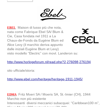
Maison di lusso più che nota,
EBEL
nata come Fabrique Ebel SA/ Blum &
Cie, Casa fondata nel 1911 a La
Chaux-de-Fonds da Eugène Blum ed
Alice Levy (il marchio deriva appunto
dalle iniziali Eugène Blum et Levy)
visto modello “Electric” con movt. Landeron su:
http://www.horlogeforum.nl/read.php?2,276098,276194
sito ufficiale/storia:
http://www.ebel.com/heritage/heritage-1911-1945/
Fritz Moeri SA / Moeris SA, St.-Imier (CH), 1944
EDMA
Marchio non più esistente
Interessanti diversi meccanici subacquei: “Caribbean100 m”,