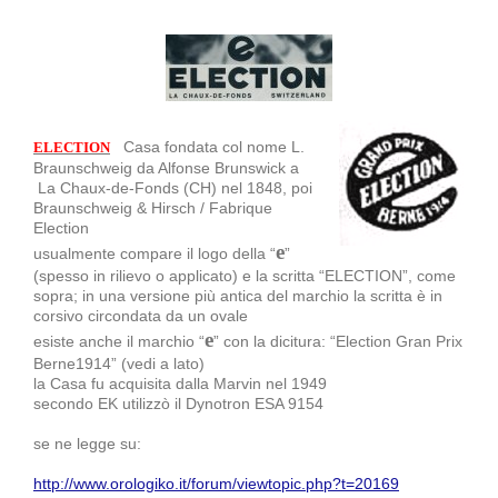
Casa fondata col nome L.
ELECTION
Braunschweig da Alfonse Brunswick a
La Chaux-de-Fonds (CH) nel 1848, poi
Braunschweig & Hirsch / Fabrique
Election
e
usualmente compare il logo della “
”
(spesso in rilievo o applicato) e la scritta “ELECTION”, come
sopra; in una versione più antica del marchio la scritta è in
corsivo circondata da un ovale
e
esiste anche il marchio “
” con la dicitura: “Election Gran Prix
Berne1914” (vedi a lato)
la Casa fu acquisita dalla Marvin nel 1949
secondo EK utilizzò il Dynotron ESA 9154
se ne legge su:
http://www.orologiko.it/forum/viewtopic.php?t=20169