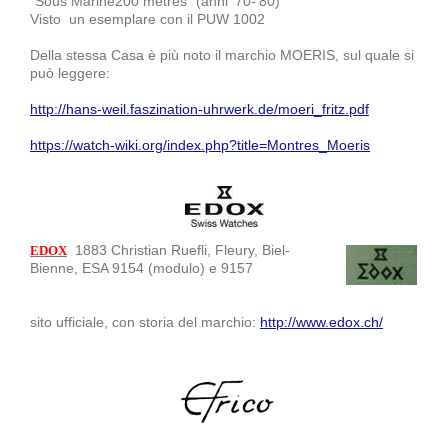
“Sous Marine200 metres” (anni ’70-’80)
Visto un esemplare con il PUW 1002
Della stessa Casa è più noto il marchio MOERIS, sul quale si
può leggere:
http://hans-weil.faszination-uhrwerk.de/moeri_fritz.pdf
https://watch-wiki.org/index.php?title=Montres_Moeris
1883 Christian Ruefli, Fleury, Biel-
EDOX
Bienne, ESA 9154 (modulo) e 9157
sito ufficiale, con storia del marchio:
http://www.edox.ch/