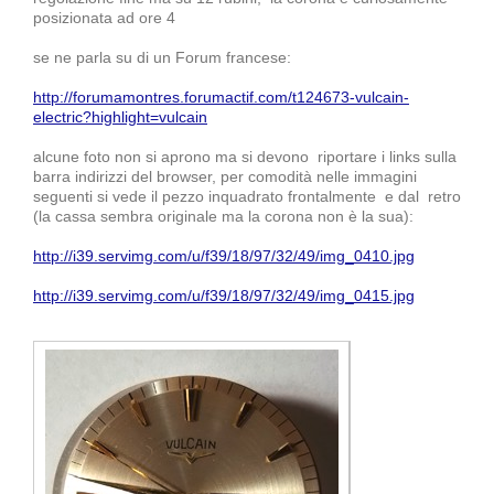
posizionata ad ore 4
se ne parla su di un Forum francese:
http://forumamontres.forumactif.com/t124673-vulcain-
electric?highlight=vulcain
alcune foto non si aprono ma si devono riportare i links sulla
barra indirizzi del browser, per comodità nelle immagini
seguenti si vede il pezzo inquadrato frontalmente e dal retro
(la cassa sembra originale ma la corona non è la sua):
http://i39.servimg.com/u/f39/18/97/32/49/img_0410.jpg
http://i39.servimg.com/u/f39/18/97/32/49/img_0415.jpg