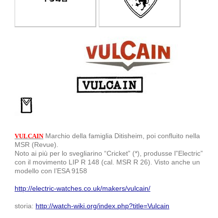
Marchio della famiglia Ditisheim, poi confluito nella
VULCAIN
MSR (Revue).
Noto ai più per lo svegliarino “Cricket” (*), produsse l”Electric”
con il movimento LIP R 148 (cal. MSR R 26). Visto anche un
modello con l’ESA 9158
http://electric-watches.co.uk/makers/vulcain/
storia:
http://watch-wiki.org/index.php?title=Vulcain