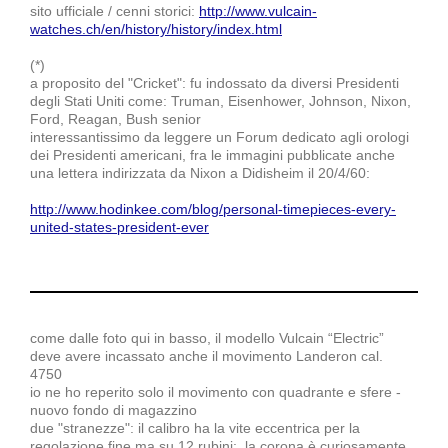
sito ufficiale / cenni storici:
http://www.vulcain-
watches.ch/en/history/history/index.html
(*)
a proposito del "Cricket": fu indossato da diversi Presidenti
degli Stati Uniti come: Truman, Eisenhower, Johnson, Nixon,
Ford, Reagan, Bush senior
interessantissimo da leggere un Forum dedicato agli orologi
dei Presidenti americani, fra le immagini pubblicate anche
una lettera indirizzata da Nixon a Didisheim il 20/4/60:
http://www.hodinkee.com/blog/personal-timepieces-every-
united-states-president-ever
come dalle foto qui in basso, il modello Vulcain “Electric”
deve avere incassato anche il movimento Landeron cal.
4750
io ne ho reperito solo il movimento con quadrante e sfere -
nuovo fondo di magazzino
due "stranezze": il calibro ha la vite eccentrica per la
regolazione fine ma su 12 rubini; la corona è curiosamente